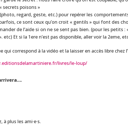
« secrets poisons »
hoto, regard, geste, etc.) pour repérer les comportements d
parfois, ce sont ceux qu’on croit « gentils » qui font des c
mander de l’aide si on ne se sent pas bien. (pour les petits 
 etc) Et si la 1ere n’est pas disponible, aller voir la 2eme, et
qui correspond à la vidéo et la laisser en accès libre chez 
editionsdelamartiniere.fr/livres/le-loup/
arrivera….
z, à plus les ami·e·s.