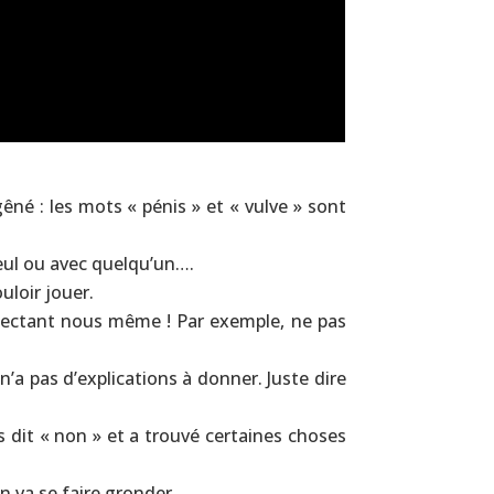
êné : les mots « pénis » et « vulve » sont
seul ou avec quelqu’un….
uloir jouer.
pectant nous même ! Par exemple, ne pas
 n’a pas d’explications à donner. Juste dire
s dit « non » et a trouvé certaines choses
n va se faire gronder.